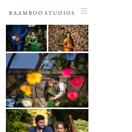
B A A M B O O S T U D I O S